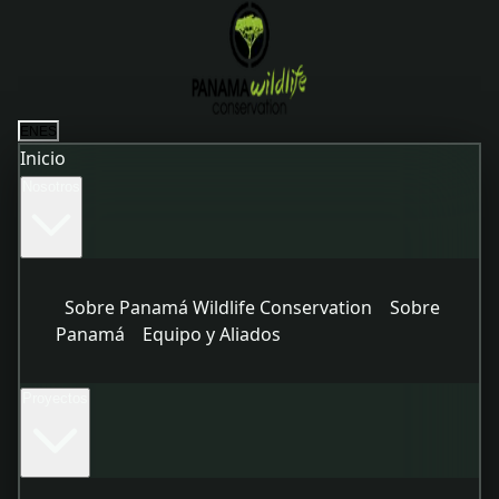
EN
ES
Inicio
Nosotros
Sobre Panamá Wildlife Conservation
Sobre
Panamá
Equipo y Aliados
Proyectos