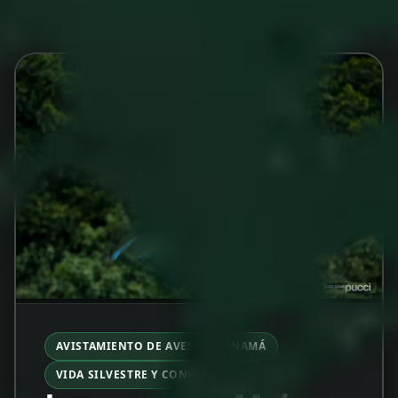
AVISTAMIENTO DE AVES EN PANAMÁ
VIDA SILVESTRE Y CONSERVACIÓN